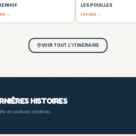
KENHOF
LES POUILLES
plus →
Lire plus →
VOIR TOUT L'ITINÉRAIRE
NIÈRES HISTOIRES
fe et coulisses créatives.