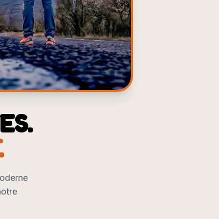
ES.
.
moderne
notre