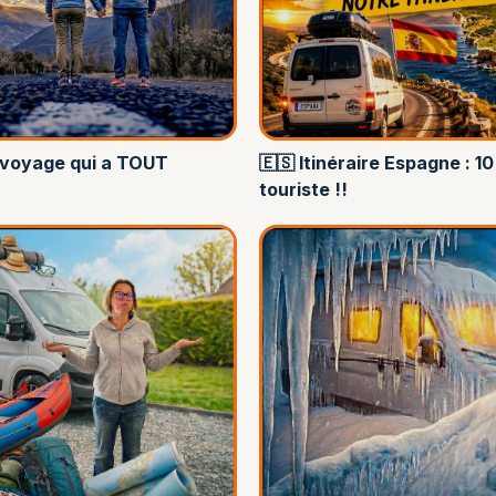
e voyage qui a TOUT
🇪🇸 Itinéraire Espagne :
touriste !!