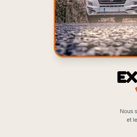
EX
Nous s
et l