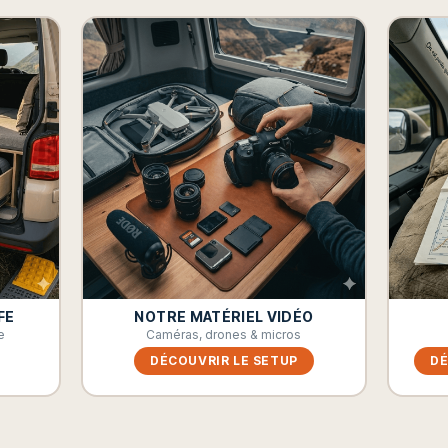
FE
NOTRE MATÉRIEL VIDÉO
e
Caméras, drones & micros
DÉCOUVRIR LE SETUP
DÉ